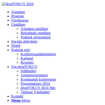
Anmälan
Program
Föreläsarna
Utställare
Anmälan utställare
Bekräftade utställare
Praktisk information
Sociala aktiviteter
Hotell
Praktisk info
Konferensanläggningen
Karlstad
Reseinfo
Om drogFOKUS
Hållbarhet
Arrangörsgruppen
Kommande konferenser
Presentationer 2024
drogFOKUS 2024 film
Tidigare Värdstäder
Kontakt
Menu
Menu