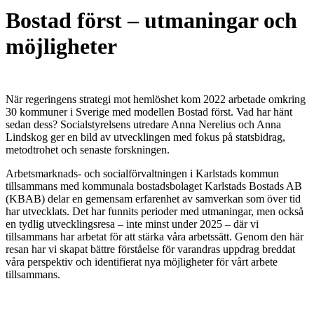
Bostad först – utmaningar och
möjligheter
När regeringens strategi mot hemlöshet kom 2022 arbetade omkring
30 kommuner i Sverige med modellen Bostad först. Vad har hänt
sedan dess? Socialstyrelsens utredare Anna Nerelius och Anna
Lindskog ger en bild av utvecklingen med fokus på statsbidrag,
metodtrohet och senaste forskningen.
Arbetsmarknads- och socialförvaltningen i Karlstads kommun
tillsammans med kommunala bostadsbolaget Karlstads Bostads AB
(KBAB) delar en gemensam erfarenhet av samverkan som över tid
har utvecklats. Det har funnits perioder med utmaningar, men också
en tydlig utvecklingsresa – inte minst under 2025 – där vi
tillsammans har arbetat för att stärka våra arbetssätt. Genom den här
resan har vi skapat bättre förståelse för varandras uppdrag breddat
våra perspektiv och identifierat nya möjligheter för vårt arbete
tillsammans.