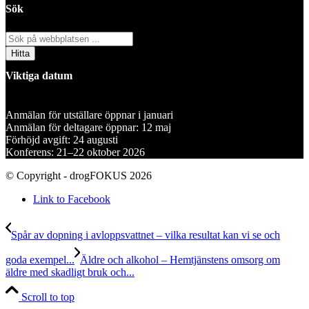
Sök
Viktiga datum
Anmälan för utställare öppnar i januari
Anmälan för deltagare öppnar: 12 maj
Förhöjd avgift: 24 augusti
Konferens: 21–22 oktober 2026
© Copyright - drogFOKUS 2026
Link to Facebook
Spår av dopning i avloppsvattnet – vilka resultat kan vi se och
goda exempel...
Äldre och alkohol – Hemtjänstens omsorg om
äldre med skadligt bruk och...
Scroll to top