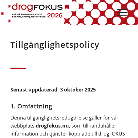
Hoppa
Hoppa
till
till
innehåll
navigering
Tillgänglighetspolicy
Senast uppdaterad: 3 oktober 2025
1. Omfattning
Denna tillgänglighetsredogörelse gäller för vår
webbplats
drogfokus.nu
, som tillhandahåller
information och tjänster kopplade till drogFOKUS