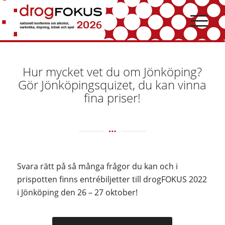
Hoppa
Hoppa
till
till
innehåll
navigering
Hur mycket vet du om Jönköping?
Gör Jönköpingsquizet, du kan vinna
fina priser!
Svara rätt på så många frågor du kan och i
prispotten finns entrébiljetter till drogFOKUS 2022
i Jönköping den 26 – 27 oktober!