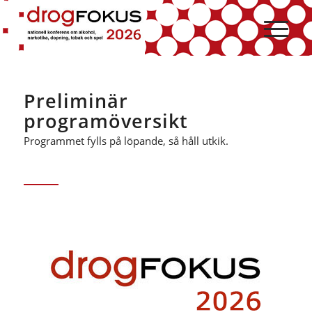
Hoppa
Hoppa
till
till
innehåll
navigering
Preliminär
programöversikt
Programmet fylls på löpande, så håll utkik.